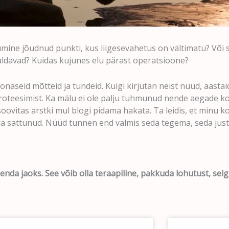
umine jõudnud punkti, kus liigesevahetus on vältimatu? Või 
valdavad? Kuidas kujunes elu pärast operatsioone?
aseid mõtteid ja tundeid. Kuigi kirjutan neist nüüd, aastaid
teesimist. Ka mälu ei ole palju tuhmunud nende aegade koh
l soovitas arstki mul blogi pidama hakata. Ta leidis, et min
da sattunud. Nüüd tunnen end valmis seda tegema, seda just n
 enda jaoks. See võib olla teraapiline, pakkuda lohutust, se