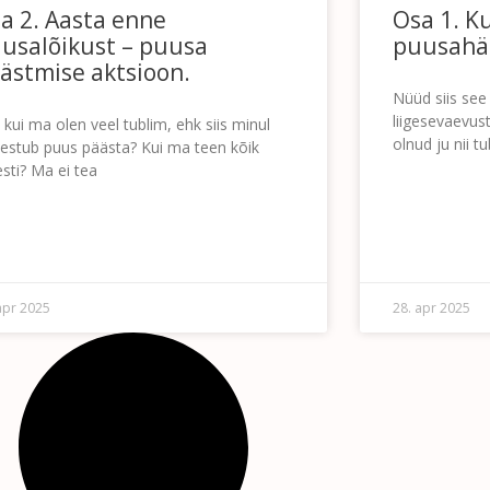
a 2. Aasta enne
Osa 1. K
usalõikust – puusa
puusahäd
ästmise aktsioon.
Nüüd siis see 
liigesevaevust
 kui ma olen veel tublim, ehk siis minul
olnud ju nii t
estub puus päästa? Kui ma teen kõik
esti? Ma ei tea
LOE EDASI »
EDASI »
apr 2025
28. apr 2025