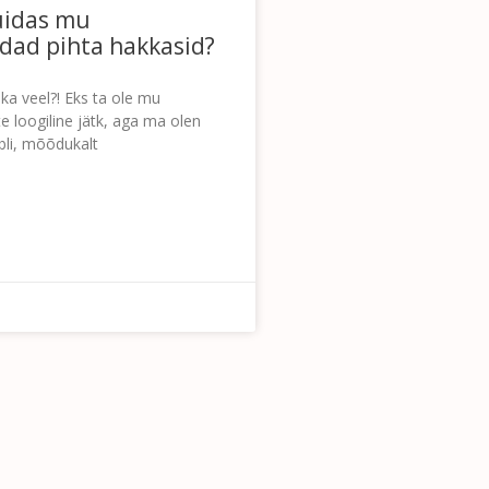
uidas mu
ad pihta hakkasid?
ka veel?! Eks ta ole mu
e loogiline jätk, aga ma olen
ubli, mõõdukalt