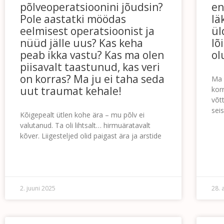
põlveoperatsioonini jõudsin?
en
Pole aastatki möödas
lä
eelmisest operatsioonist ja
ül
nüüd jälle uus? Kas keha
lõ
peab ikka vastu? Kas ma olen
ol
piisavalt taastunud, kas veri
on korras? Ma ju ei taha seda
Ma 
uut traumat kehale!
kor
võt
sei
Kõigepealt ütlen kohe ära – mu põlv ei
valutanud. Ta oli lihtsalt… hirmuäratavalt
LOE 
kõver. Liigesteljed olid paigast ära ja arstide
LOE EDASI »
2. juuni 2025
28. 