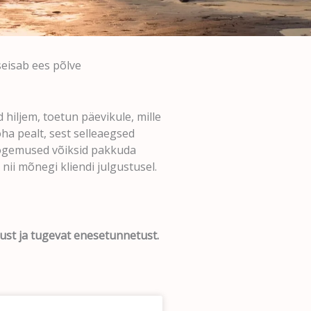
seisab ees põlve
 hiljem, toetun päevikule, mille
a pealt, sest selleaegsed
u kogemused võiksid pakkuda
ii mõnegi kliendi julgustusel.
lgust ja tugevat enesetunnetust.