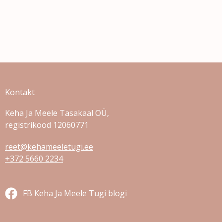
Kontakt
Keha Ja Meele Tasakaal OÜ,
registrikood 12060771
reet@kehameeletugi.ee
+372 5660 2234
FB Keha Ja Meele Tugi blogi