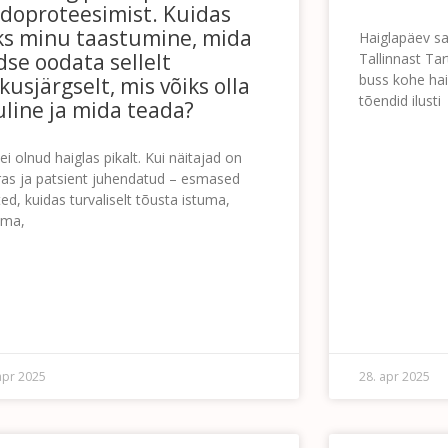
doproteesimist. Kuidas
ks minu taastumine, mida
Haiglapäev sa
dse oodata sellelt
Tallinnast Ta
buss kohe hai
ikusjärgselt, mis võiks olla
tõendid ilusti
uline ja mida teada?
LOE EDASI »
ei olnud haiglas pikalt. Kui näitajad on
ras ja patsient juhendatud – esmased
ted, kuidas turvaliselt tõusta istuma,
sma,
EDASI »
apr 2025
28. apr 2025