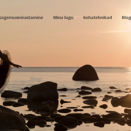
Kogemusnõustamine
Minu lugu
Kehatehnikad
Blog
Blogi