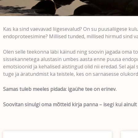
Kas ka sind vaevavad liigesevalud? On su puusaliigese kul
endoproteesimine? Millised tunded, millised hirmud sind 
Olen selle teekonna läbi käinud ning soovin jagada oma toon
sissekannetega alustasin umbes aasta enne puusa endopro
emotsioonid ja kehalised aistingud olid nii eredad. Sel aja
tuge ja äratundmist ka teistele, kes on sarnasesse olukor
Samas tuleb meeles pidada: igaühe tee on erinev.
Soovitan sinulgi oma mõtteid kirja panna – isegi kui ainult