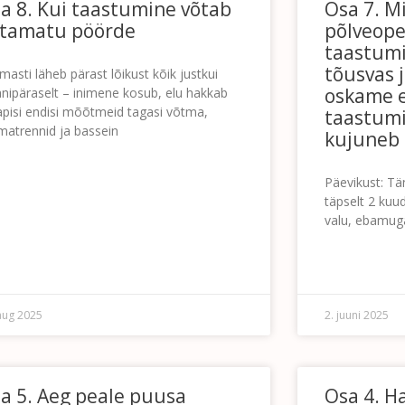
a 8. Kui taastumine võtab
Osa 7. Mi
tamatu pöörde
põlveope
taastumi
tõusvas 
masti läheb pärast lõikust kõik justkui
oskame 
anipäraselt – inimene kosub, elu hakkab
apisi endisi mõõtmeid tagasi võtma,
taastumis
matrennid ja bassein
kujuneb 
EDASI »
Päevikust: Tä
täpselt 2 kuud
valu, ebamuga
LOE EDASI »
aug 2025
2. juuni 2025
a 5. Aeg peale puusa
Osa 4. H