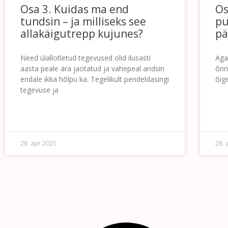
Osa 3. Kuidas ma end
Os
tundsin – ja milliseks see
pu
allakäigutrepp kujunes?
pä
Need ülallotletud tegevused olid ilusasti
Aga
aasta peale ära jaotatud ja vahepeal andsin
õnn
endale ikka hõlpu ka. Tegelikult pendeldasingi
õig
tegevuse ja
LOE 
LOE EDASI »
28. apr 2025
28. 