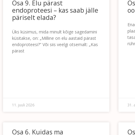
Osa 9. Elu pärast
Os
endoproteesi – kas saab jälle
oo
päriselt elada?
Ena
pla
Üks küsimus, mida minult kõige sagedamini
tas
küsitakse, on: „Milline on elu aastaid pärast
rüh
endoproteesi?” Või siis veelgi otsemalt: „Kas
pärast
LOE 
LOE EDASI »
11. juuli 2026
31. 
Osa 6. Kuidas ma
Os