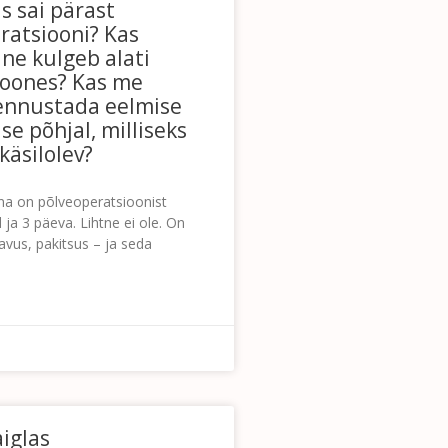
s sai pärast
ratsiooni? Kas
ne kulgeb alati
joones? Kas me
ennustada eelmise
e põhjal, milliseks
käsilolev?
na on põlveoperatsioonist
 ja 3 päeva. Lihtne ei ole. On
vus, pakitsus – ja seda
aiglas